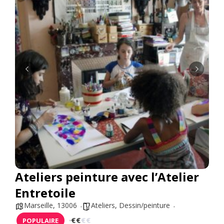
Ateliers peinture avec l’Atelier
Entretoile
Marseille
,
13006
Ateliers
,
Dessin/peinture
€
€
€
€
POPULAIRE