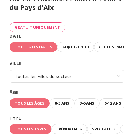
du Pays d'Aix
GRATUIT UNIQUEMENT
DATE
TOUTES LES DATES
AUJOURD'HUI
CETTE SEMAINE
VILLE
ÂGE
TOUS LES ÂGES
0-3 ANS
3-6 ANS
6-12 ANS
TYPE
TOUS LES TYPES
EVÉNEMENTS
SPECTACLES
ATE