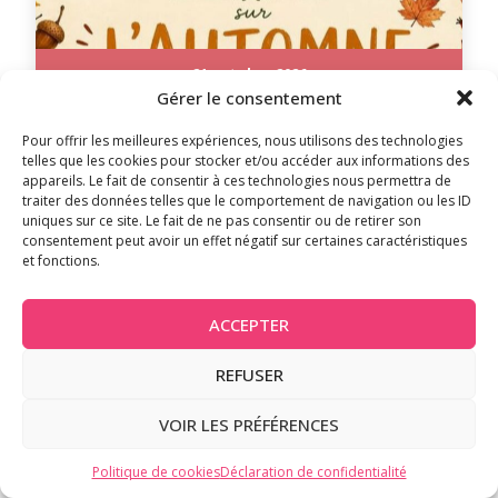
21 octobre 2026
Gérer le consentement
- GRATUIT
6-12 ANS
Pour offrir les meilleures expériences, nous utilisons des technologies
telles que les cookies pour stocker et/ou accéder aux informations des
appareils. Le fait de consentir à ces technologies nous permettra de
Atelier pour enfants «L’automne à deux
traiter des données telles que le comportement de navigation ou les ID
voix» à Aix-en-Provence : bricolage et jeux
uniques sur ce site. Le fait de ne pas consentir ou de retirer son
bilingues
consentement peut avoir un effet négatif sur certaines caractéristiques
et fonctions.
Aix en Provence
ACCEPTER
REFUSER
VOIR LES PRÉFÉRENCES
Politique de cookies
Déclaration de confidentialité