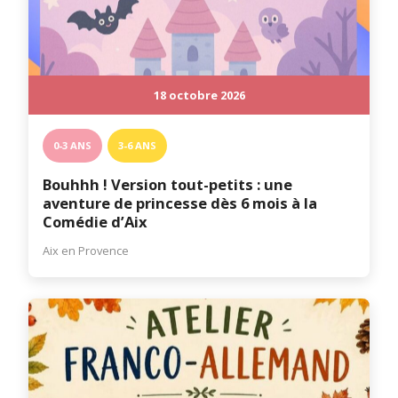
18 octobre 2026
0-3 ANS
3-6 ANS
Bouhhh ! Version tout-petits : une
aventure de princesse dès 6 mois à la
Comédie d’Aix
Aix en Provence