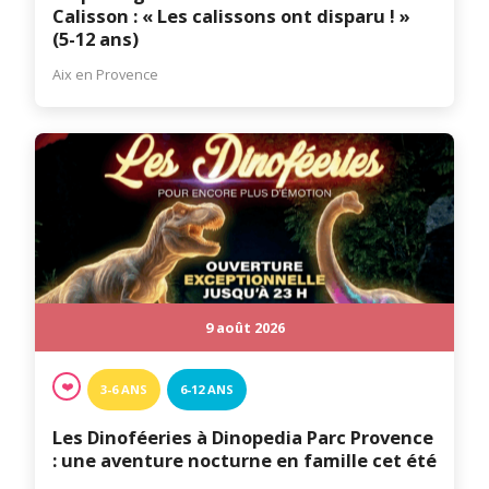
Calisson : « Les calissons ont disparu ! »
(5-12 ans)
Aix en Provence
9 août 2026
❤️
3-6 ANS
6-12 ANS
Les Dinoféeries à Dinopedia Parc Provence
: une aventure nocturne en famille cet été