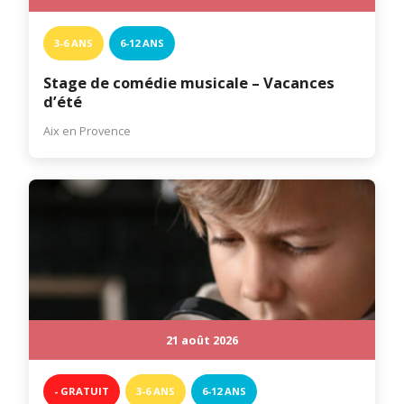
3-6 ANS
6-12 ANS
Stage de comédie musicale – Vacances
d’été
Aix en Provence
21 août 2026
- GRATUIT
3-6 ANS
6-12 ANS