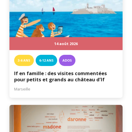
14 août 2026
3-6 ANS
6-12 ANS
ADOS
If en famille : des visites commentées
pour petits et grands au château d’If
Marseille