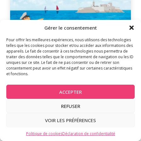
Gérer le consentement
Pour offrir les meilleures expériences, nous utilisons des technologies
19 août 2026
telles que les cookies pour stocker et/ou accéder aux informations des
appareils. Le fait de consentir à ces technologies nous permettra de
traiter des données telles que le comportement de navigation ou les ID
3-6 ANS
6-12 ANS
ADOS
uniques sur ce site. Le fait de ne pas consentir ou de retirer son
consentement peut avoir un effet négatif sur certaines caractéristiques
et fonctions.
If en famille : des visites commentées
pour petits et grands au château d’If
ACCEPTER
Marseille
REFUSER
VOIR LES PRÉFÉRENCES
Politique de cookies
Déclaration de confidentialité