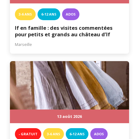
3-6 ANS
6-12 ANS
ADOS
If en famille : des visites commentées
pour petits et grands au château d’If
Marseille
13 août 2026
- GRATUIT
3-6 ANS
6-12 ANS
ADOS