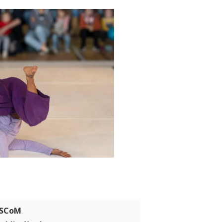
 SCoM
.