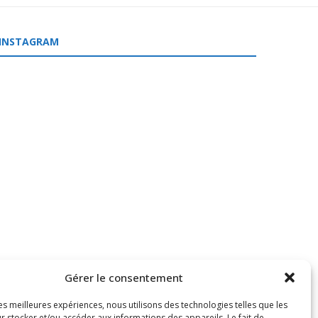
INSTAGRAM
Gérer le consentement
les meilleures expériences, nous utilisons des technologies telles que les
r stocker et/ou accéder aux informations des appareils. Le fait de