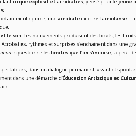
mêlant
cirque explosif et acrobaties
, pensé pour le
jeune p
ns
olontairement épurée, une
acrobate
explore l’
acrodanse
— d
que.
r et le son
. Les mouvements produisent des bruits, les bruits
 Acrobaties, rythmes et surprises s’enchaînent dans une gra
aoum !
questionne les
limites que l’on s’impose
, la peur de 
 spectateurs, dans un dialogue permanent, vivant et spontan
inement dans une démarche d’
Éducation Artistique et Cultur
ain.