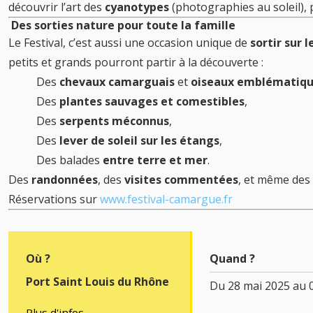
découvrir l’art des
cyanotypes
(photographies au soleil), 
Des sorties nature pour toute la famille
Le Festival, c’est aussi une occasion unique de
sortir sur l
petits et grands pourront partir à la découverte :
Des
chevaux camarguais
et
oiseaux emblématiq
Des
plantes sauvages et comestibles
,
Des
serpents méconnus
,
Des
lever de soleil sur les étangs
,
Des balades
entre terre et mer
.
Des
randonnées
, des
visites commentées
, et même des
Réservations sur
www.festival-camargue.fr
Où ?
Quand ?
Port Saint Louis du Rhône
Du 28 mai 2025 au 
Plus d'infos