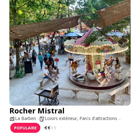
Rocher Mistral
La Barben
Loisirs extérieur
,
Parcs d'attractions
€
€
€
€
POPULAIRE