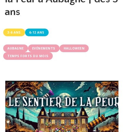
ans
3-6 ANS
6-12 ANS
AUBAGNE
EVÉNEMENTS
HALLOWEEN
TEMPS FORTS DU MOIS