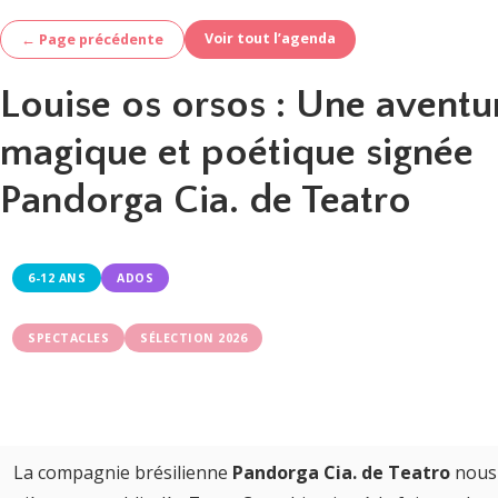
Voir tout l’agenda
← Page précédente
Louise os orsos : Une aventu
magique et poétique signée
Pandorga Cia. de Teatro
6-12 ANS
ADOS
SPECTACLES
SÉLECTION 2026
La compagnie brésilienne
Pandorga Cia. de Teatro
nous 