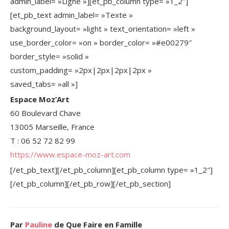
admin_label= »Ligne »][et_pb_column type= »1_2″]
[et_pb_text admin_label= »Texte »
background_layout= »light » text_orientation= »left »
use_border_color= »on » border_color= »#e00279″
border_style= »solid »
custom_padding= »2px|2px|2px|2px »
saved_tabs= »all »]
Espace Moz’Art
60 Boulevard Chave
13005 Marseille, France
T : 06 52 72 82 99
https://www.espace-moz-art.com
[/et_pb_text][/et_pb_column][et_pb_column type= »1_2″]
[/et_pb_column][/et_pb_row][/et_pb_section]
Par
Pauline
de Que Faire en Famille