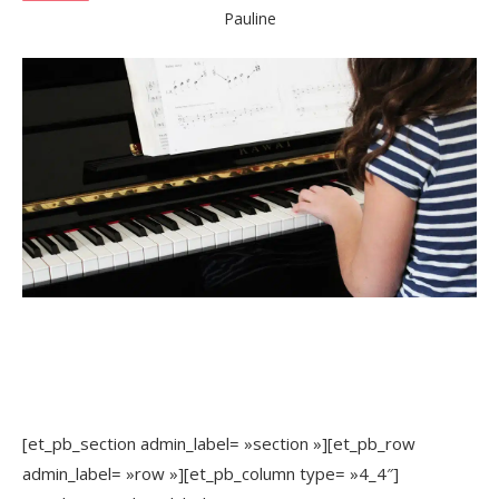
Pauline
[et_pb_section admin_label= »section »][et_pb_row
admin_label= »row »][et_pb_column type= »4_4″]