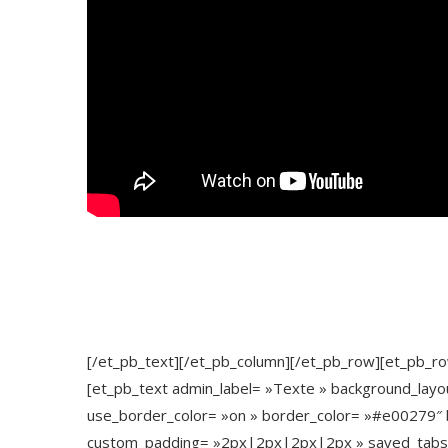
[/et_pb_text][/et_pb_column][/et_pb_row][et_pb_ro
[et_pb_text admin_label= »Texte » background_layout
use_border_color= »on » border_color= »#e00279″ b
custom_padding= »2px|2px|2px|2px » saved_tabs= 