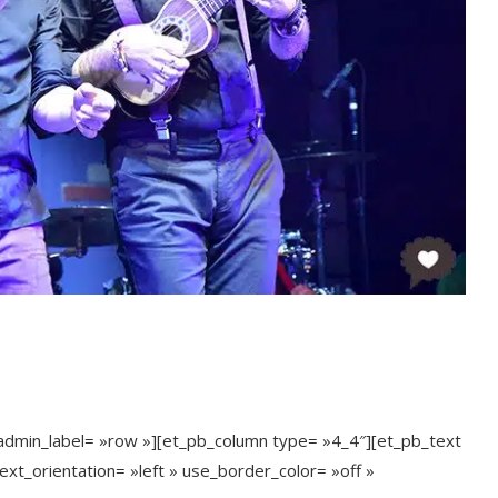
 admin_label= »row »][et_pb_column type= »4_4″][et_pb_text
ext_orientation= »left » use_border_color= »off »