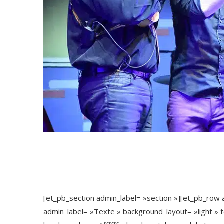
[et_pb_section admin_label= »section »][et_pb_row
admin_label= »Texte » background_layout= »light » t