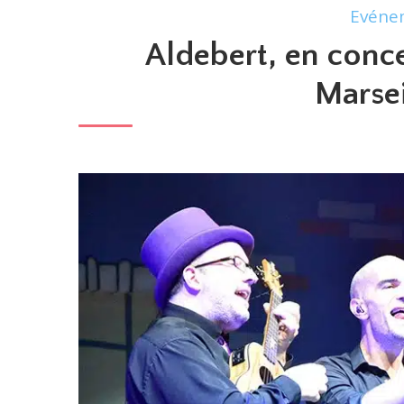
Evéne
Aldebert, en conce
Marsei