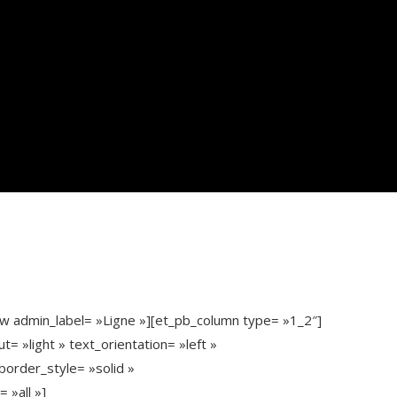
w admin_label= »Ligne »][et_pb_column type= »1_2″]
= »light » text_orientation= »left »
order_style= »solid »
»all »]