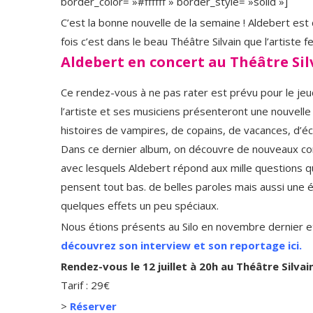
border_color= »#ffffff » border_style= »solid »]
C’est la bonne nouvelle de la semaine ! Aldebert est 
fois c’est dans le beau Théâtre Silvain que l’artiste 
Aldebert en concert au Théâtre Silv
Ce rendez-vous à ne pas rater est prévu pour le jeudi
l’artiste et ses musiciens présenteront une nouvelle 
histoires de vampires, de copains, de vacances, d’é
Dans ce dernier album, on découvre de nouveaux 
avec lesquels Aldebert répond aux mille questions qu
pensent tout bas. de belles paroles mais aussi une é
quelques effets un peu spéciaux.
Nous étions présents au Silo en novembre dernier et
découvrez son interview et son reportage ici.
Rendez-vous le 12 juillet à 20h au Théâtre Silvai
Tarif : 29€
>
Réserver