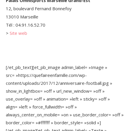
Palais Omnisports
Marseille
Grand-Est
12, boulevard Fernand Bonnefoy
13010 Marseille
Tél : 04.91.16.52.70
>
Site web
[/et_pb_text][et_pb_image admin_label= »Image »
src= »https://quefaireenfamille.com/wp-
content/uploads/2017/12/anniversaire-football.jpg »
show_in_lightbox= »off » url_new_window= »off »
use_overlay= »off » animation= »left » sticky= »off »
align= »left » force_fullwidth= »off »
always_center_on_mobile= »on » use_border_color= »off »
border_color= »#ffffff » border_style= »solid »]
[/et_pb_image][et_pb_text admin_label= »Texte »