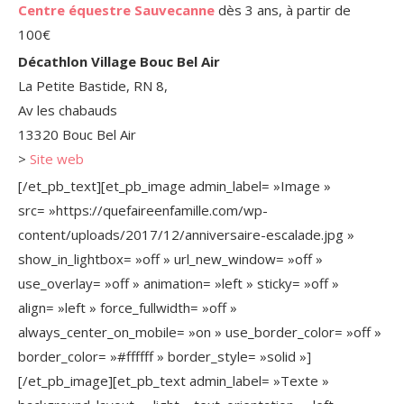
Centre équestre Sauvecanne
dès 3 ans, à partir de
100€
Décathlon Village Bouc Bel Air
La Petite Bastide, RN 8,
Av les chabauds
13320 Bouc Bel Air
>
Site web
[/et_pb_text][et_pb_image admin_label= »Image »
src= »https://quefaireenfamille.com/wp-
content/uploads/2017/12/anniversaire-escalade.jpg »
show_in_lightbox= »off » url_new_window= »off »
use_overlay= »off » animation= »left » sticky= »off »
align= »left » force_fullwidth= »off »
always_center_on_mobile= »on » use_border_color= »off »
border_color= »#ffffff » border_style= »solid »]
[/et_pb_image][et_pb_text admin_label= »Texte »