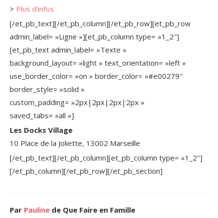
>
Plus d’infos
[/et_pb_text][/et_pb_column][/et_pb_row][et_pb_row
admin_label= »Ligne »][et_pb_column type= »1_2″]
[et_pb_text admin_label= »Texte »
background_layout= »light » text_orientation= »left »
use_border_color= »on » border_color= »#e00279″
border_style= »solid »
custom_padding= »2px|2px|2px|2px »
saved_tabs= »all »]
Les Docks Village
10 Place de la Joliette, 13002 Marseille
[/et_pb_text][/et_pb_column][et_pb_column type= »1_2″]
[/et_pb_column][/et_pb_row][/et_pb_section]
Par
Pauline
de Que Faire en Famille