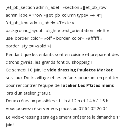
[et_pb_section admin_label= »section »][et_pb_row
admin_label= »row »][et_pb_column type= »4_4″]
[et_pb_text admin_label= »Texte »
background_layout= »light » text_orientation= »left »
use_border_color= »off » border_color= »#ffffff »
border_style= »solid »]
Pendant que les enfants sont en cuisine et préparent des
citrons givrés, les grands font du shopping !
Ce samedi 10 juin, le
vide dressing Paulette Market
sera aux Docks village et les enfants pourront en profiter
pour rencontrer l’équipe de l’
atelier Les P’tites mains
lors d’un atelier gratuit.
Deux créneaux possibles : 11 h à 12 h et 14 h à 15 h
Vous pouvez réserver vos places au 07.64.02.26.04
Le Vide-dressing sera également présente le dimanche 11
juin !