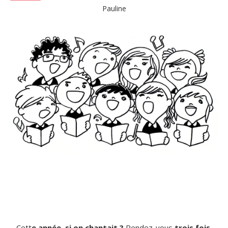
Pauline
Cett
e année, si on chantait ?
Rendez-vous
trois fois