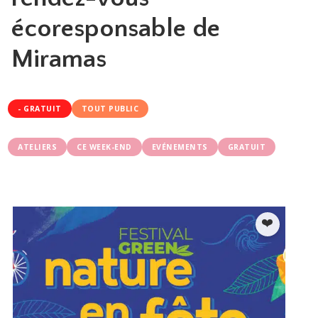
écoresponsable de
Miramas
- GRATUIT
TOUT PUBLIC
ATELIERS
CE WEEK-END
EVÉNEMENTS
GRATUIT