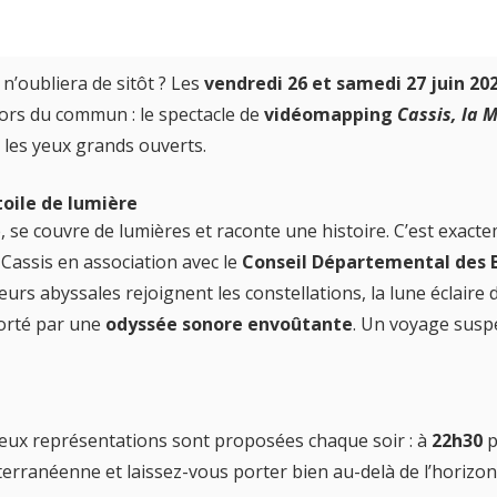
n’oubliera de sitôt ? Les
vendredi 26 et samedi 27 juin 20
ors du commun : le spectacle de
vidéomapping
Cassis, la M
e les yeux grands ouverts.
toile de lumière
le, se couvre de lumières et raconte une histoire. C’est exac
e Cassis en association avec le
Conseil Départemental des
s abyssales rejoignent les constellations, la lune éclaire 
porté par une
odyssée sonore envoûtante
. Un voyage suspe
eux représentations sont proposées chaque soir : à
22h30
p
iterranéenne et laissez-vous porter bien au-delà de l’horizon