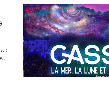
s
30 :
au.