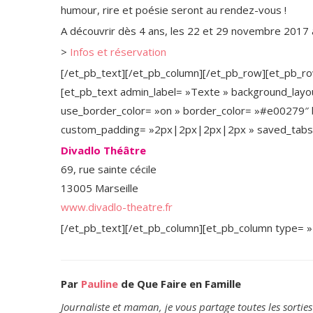
humour, rire et poésie seront au rendez-vous !
A découvrir dès 4 ans, les 22 et 29 novembre 2017 
>
Infos et réservation
[/et_pb_text][/et_pb_column][/et_pb_row][et_pb_ro
[et_pb_text admin_label= »Texte » background_layout
use_border_color= »on » border_color= »#e00279″ b
custom_padding= »2px|2px|2px|2px » saved_tabs= 
Divadlo Théâtre
69, rue sainte cécile
13005 Marseille
www.divadlo-theatre.fr
[/et_pb_text][/et_pb_column][et_pb_column type= »
Par
Pauline
de Que Faire en Famille
Journaliste et maman, je vous partage toutes les sorties