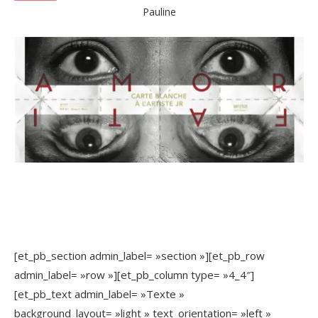
Pauline
[et_pb_section admin_label= »section »][et_pb_row
admin_label= »row »][et_pb_column type= »4_4″]
[et_pb_text admin_label= »Texte »
background_layout= »light » text_orientation= »left »