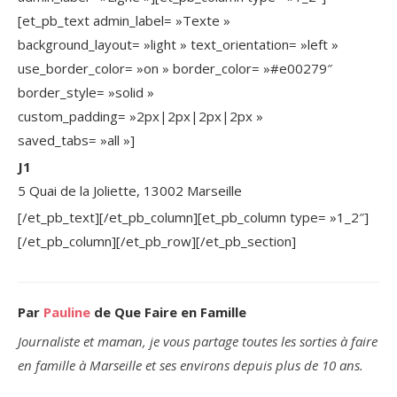
[et_pb_text admin_label= »Texte »
background_layout= »light » text_orientation= »left »
use_border_color= »on » border_color= »#e00279″
border_style= »solid »
custom_padding= »2px|2px|2px|2px »
saved_tabs= »all »]
J1
5 Quai de la Joliette, 13002 Marseille
[/et_pb_text][/et_pb_column][et_pb_column type= »1_2″]
[/et_pb_column][/et_pb_row][/et_pb_section]
Par
Pauline
de Que Faire en Famille
Journaliste et maman, je vous partage toutes les sorties à faire
en famille à Marseille et ses environs depuis plus de 10 ans.