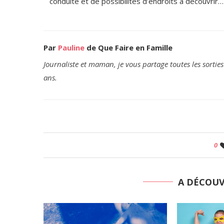
conduite et de possibilités d’endroits à découvrir…
Par
Pauline
de Que Faire en Famille
Journaliste et maman, je vous partage toutes les sorties
ans.
0
A DÉCOU