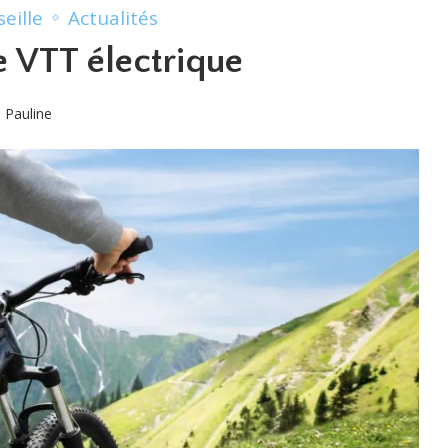
seille
Actualités
e VTT électrique
Pauline