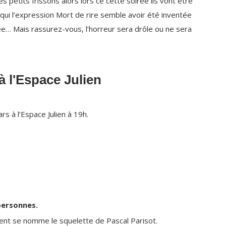
es petits frissons alors lors ce cette soirée ils vont être
qui l’expression Mort de rire semble avoir été inventée
ée… Mais rassurez-vous, l’horreur sera drôle ou ne sera
 à l'Espace Julien
s à l’Espace Julien à 19h.
personnes.
ent se nomme le squelette de Pascal Parisot.