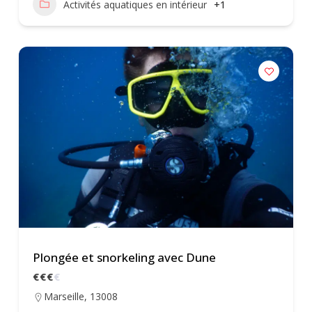
Activités aquatiques en intérieur
+1
Plongée et snorkeling avec Dune
€
€
€
€
Marseille
,
13008