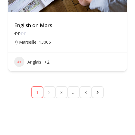
English on Mars
€
€
€
€
Marseille
,
13006
Anglais
+2
1
2
3
…
8