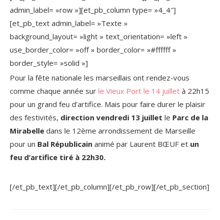
admin_label= »row »][et_pb_column type= »4_4″]
[et_pb_text admin_label= »Texte »
background_layout= »light » text_orientation= »left »
use_border_color= »off » border_color= »#ffffff »
border_style= »solid »]
Pour la fête nationale les marseillais ont rendez-vous
comme chaque année sur
le Vieux Port le 14 juillet
à 22h15
pour un grand feu d’artifice. Mais pour faire durer le plaisir
des festivités,
direction vendredi 13 juillet
le
Parc de la
Mirabelle
dans le 12ème arrondissement de Marseille
pour un
Bal Républicain
animé par Laurent BŒUF et
un
feu d’artifice tiré à 22h30.
[/et_pb_text][/et_pb_column][/et_pb_row][/et_pb_section]