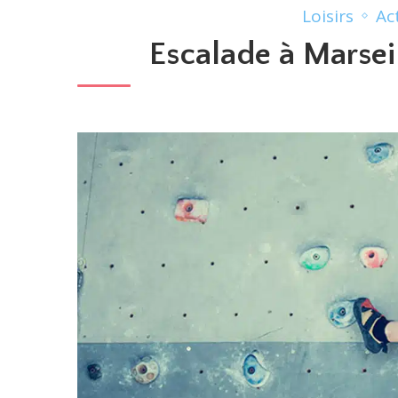
Loisirs
Ac
Escalade à Marseill