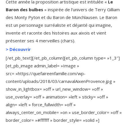
Cette année la proposition artistique est intitulée «
Le
Baron des bulbes
» inspirée de l’univers de Terry Gilliam
des Monty Pyton et du Baron de Münchlausen. Le Baron
est un personnage surréaliste et déjanté qui imagine,
invente et raconte des histoires aux aixois et vient
présenter ses 4 merveilles (chars).
>
Découvrir
[/et_pb_text][/et_pb_column][et_pb_column type= »1_3″]
[et_pb_image admin_label= »Image »
src= »https://quefaireenfamille.com/wp-
content/uploads/2018/03/carnavalAixenProvence.jpg »
show_in_lightbox= »off » url_new_window= »off »
use_overlay= »off » animation= »left » sticky= »off »
align= »left » force_fullwidth= »off »
always_center_on_mobile= »on » use_border_color= »off »
border_color= »#ffffff » border_style= »solid »]