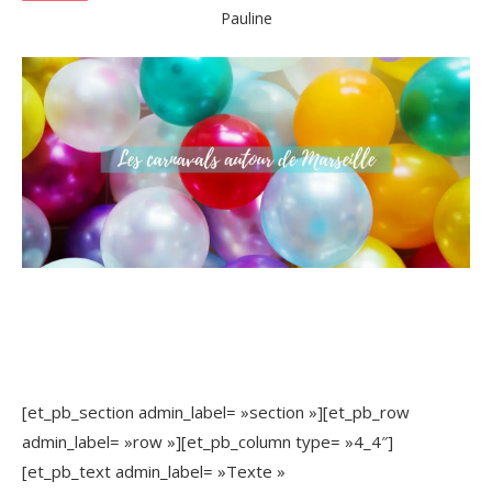
Pauline
[et_pb_section admin_label= »section »][et_pb_row
admin_label= »row »][et_pb_column type= »4_4″]
[et_pb_text admin_label= »Texte »