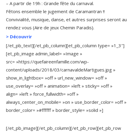
– A partir de 19h : Grande fête du carnaval.
Fêtons ensemble le jugement de Caramantran !!
Convivialité, musique, danse, et autres surprises seront au
rendez vous (Aire de jeux Chemin Paradis).
>
Découvrir
[/et_pb_text][/et_pb_column][et_pb_column type= »1_3″]
[et_pb_image admin_label= »Image »
src= »https://quefaireenfamille.com/wp-
content/uploads/2018/03/carnavaldeMartigues.jpg »
show_in_lightbox= »off » url_new_window= »off »
use_overlay= »off » animation= »left » sticky= »off »
align= »left » force_fullwidth= »off »
always_center_on_mobile= »on » use_border_color= »off »
border_color= »#ffffff » border_style= »solid »]
[/et_pb_image][/et_pb_column][/et_pb_row][et_pb_row