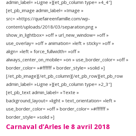
admin_label= »Ligne »][et_pb_column type= »4_4″]
[et_pb_image admin_label= »Image »
src= »https://quefaireenfamille.com/wp-
content/uploads/2018/03/separation.png »
show_in_lightbox= »off » url_new_window= »off »
use_overlay= »off » animation= »left » sticky= »off »
align= »left » force_fullwidth= »off »
always_center_on_mobile= »on » use_border_color= »off »
border_color= »#ffffff » border_style= »solid »]
[/et_pb_image][/et_pb_column][/et_pb_row][et_pb_row
admin_label= »Ligne »][et_pb_column type= »2_3″]
[et_pb_text admin_label= »Texte »
background_layout= »light » text_orientation= »left »
use_border_color= »off » border_color= »#ffffff »
border_style= »solid »]
Carnaval d’Arles le 8 avril 2018