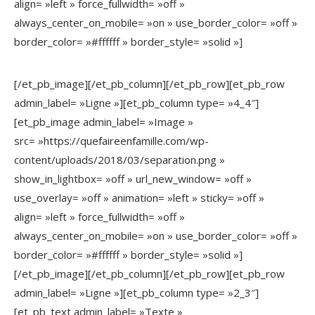
align= »left » force_fullwidth= »off »
always_center_on_mobile= »on » use_border_color= »off »
border_color= »#ffffff » border_style= »solid »]
[/et_pb_image][/et_pb_column][/et_pb_row][et_pb_row
admin_label= »Ligne »][et_pb_column type= »4_4″]
[et_pb_image admin_label= »Image »
src= »https://quefaireenfamille.com/wp-
content/uploads/2018/03/separation.png »
show_in_lightbox= »off » url_new_window= »off »
use_overlay= »off » animation= »left » sticky= »off »
align= »left » force_fullwidth= »off »
always_center_on_mobile= »on » use_border_color= »off »
border_color= »#ffffff » border_style= »solid »]
[/et_pb_image][/et_pb_column][/et_pb_row][et_pb_row
admin_label= »Ligne »][et_pb_column type= »2_3″]
[et_pb_text admin_label= »Texte »