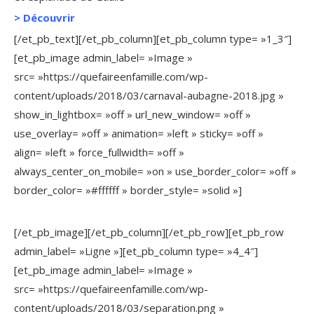
>
Découvrir
[/et_pb_text][/et_pb_column][et_pb_column type= »1_3″]
[et_pb_image admin_label= »Image »
src= »https://quefaireenfamille.com/wp-
content/uploads/2018/03/carnaval-aubagne-2018.jpg »
show_in_lightbox= »off » url_new_window= »off »
use_overlay= »off » animation= »left » sticky= »off »
align= »left » force_fullwidth= »off »
always_center_on_mobile= »on » use_border_color= »off »
border_color= »#ffffff » border_style= »solid »]
[/et_pb_image][/et_pb_column][/et_pb_row][et_pb_row
admin_label= »Ligne »][et_pb_column type= »4_4″]
[et_pb_image admin_label= »Image »
src= »https://quefaireenfamille.com/wp-
content/uploads/2018/03/separation.png »