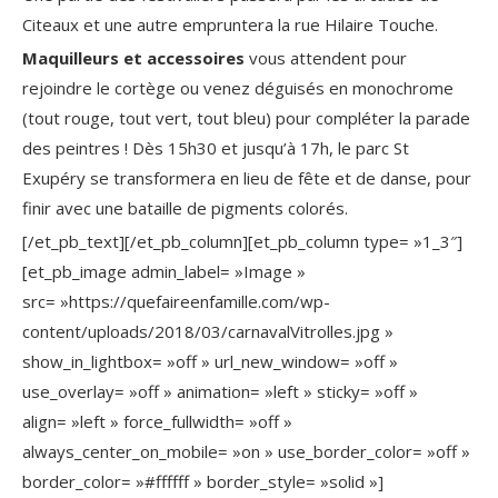
Citeaux et une autre empruntera la rue Hilaire Touche.
Maquilleurs et accessoires
vous attendent pour
rejoindre le cortège ou venez déguisés en monochrome
(tout rouge, tout vert, tout bleu) pour compléter la parade
des peintres ! Dès 15h30 et jusqu’à 17h, le parc St
Exupéry se transformera en lieu de fête et de danse, pour
finir avec une bataille de pigments colorés.
[/et_pb_text][/et_pb_column][et_pb_column type= »1_3″]
[et_pb_image admin_label= »Image »
src= »https://quefaireenfamille.com/wp-
content/uploads/2018/03/carnavalVitrolles.jpg »
show_in_lightbox= »off » url_new_window= »off »
use_overlay= »off » animation= »left » sticky= »off »
align= »left » force_fullwidth= »off »
always_center_on_mobile= »on » use_border_color= »off »
border_color= »#ffffff » border_style= »solid »]