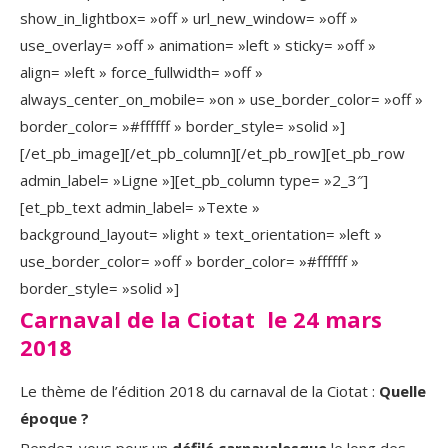
show_in_lightbox= »off » url_new_window= »off »
use_overlay= »off » animation= »left » sticky= »off »
align= »left » force_fullwidth= »off »
always_center_on_mobile= »on » use_border_color= »off »
border_color= »#ffffff » border_style= »solid »]
[/et_pb_image][/et_pb_column][/et_pb_row][et_pb_row
admin_label= »Ligne »][et_pb_column type= »2_3″]
[et_pb_text admin_label= »Texte »
background_layout= »light » text_orientation= »left »
use_border_color= »off » border_color= »#ffffff »
border_style= »solid »]
Carnaval de la Ciotat le 24 mars
2018
Le thème de l’édition 2018 du carnaval de la Ciotat :
Quelle
époque ?
Rendez-vous pour un
défilé carnavalesque
le long des