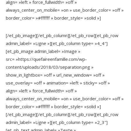
align= »left » force_fullwidth= »off »
always_center_on_mobile= »on » use_border_color= »off »
border_color= »#ffffff » border_style= »solid »]
[/et_pb_image][/et_pb_column][/et_pb_row][et_pb_row
admin_label= »Ligne »][et_pb_column type= »4_4″]
[et_pb_image admin_label= »Image »
src= »https://quefaireenfamille.com/wp-
content/uploads/2018/03/separation.png »
show_in_lightbox= »off » url_new_window= »off »
use_overlay= »off » animation= »left » sticky= »off »
align= »left » force_fullwidth= »off »
always_center_on_mobile= »on » use_border_color= »off »
border_color= »#ffffff » border_style= »solid »]
[/et_pb_image][/et_pb_column][/et_pb_row][et_pb_row
admin_label= »Ligne »][et_pb_column type= »2_3″]
[et_pb_text admin_label= »Texte »