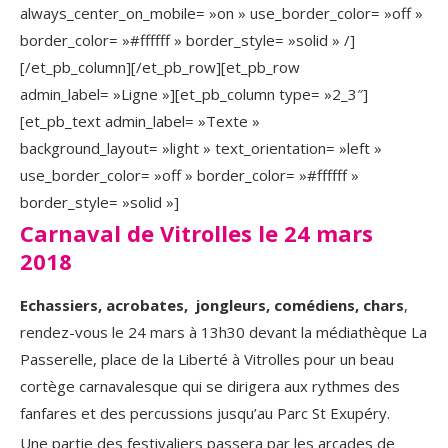
always_center_on_mobile= »on » use_border_color= »off »
border_color= »#ffffff » border_style= »solid » /]
[/et_pb_column][/et_pb_row][et_pb_row
admin_label= »Ligne »][et_pb_column type= »2_3″]
[et_pb_text admin_label= »Texte »
background_layout= »light » text_orientation= »left »
use_border_color= »off » border_color= »#ffffff »
border_style= »solid »]
Carnaval de Vitrolles le 24 mars
2018
Echassiers, acrobates, jongleurs, comédiens, chars
,
rendez-vous le 24 mars à 13h30 devant la médiathèque La
Passerelle, place de la Liberté à Vitrolles pour un beau
cortège carnavalesque qui se dirigera aux rythmes des
fanfares et des percussions jusqu’au Parc St Exupéry.
Une partie des festivaliers passera par les arcades de