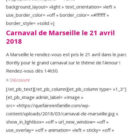
background_layout= »light » text_orientation= »left »
use_border_color= »off » border_color= »#ffffff »
border_style= »solid »]
Carnaval de Marseille le 21 avril
2018
A Marseille le rendez-vous est pris le 21 avril dans le parc
Borély pour le grand carnaval sur le thème de l’Amour !
Rendez-vous dès 14h30.
>
Découvrir
[/et_pb_text][/et_pb_column][et_pb_column type= »1_3″]
[et_pb_image admin_label= »Image »
src= »https://quefaireenfamille.com/wp-
content/uploads/2018/03/carnaval-de-marseille.jpg »
show_in_lightbox= »off » url_new_window= »off »
use_overlay= »off » animation= »left » sticky= »off »