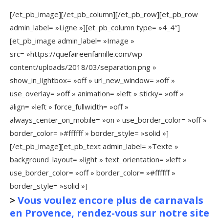
[/et_pb_image][/et_pb_column][/et_pb_row][et_pb_row
admin_label= »Ligne »][et_pb_column type= »4_4″]
[et_pb_image admin_label= »Image »
src= »https://quefaireenfamille.com/wp-
content/uploads/2018/03/separation.png »
show_in_lightbox= »off » url_new_window= »off »
use_overlay= »off » animation= »left » sticky= »off »
align= »left » force_fullwidth= »off »
always_center_on_mobile= »on » use_border_color= »off »
border_color= »#ffffff » border_style= »solid »]
[/et_pb_image][et_pb_text admin_label= »Texte »
background_layout= »light » text_orientation= »left »
use_border_color= »off » border_color= »#ffffff »
border_style= »solid »]
>
Vous voulez encore plus de carnavals
en Provence, rendez-vous sur notre site