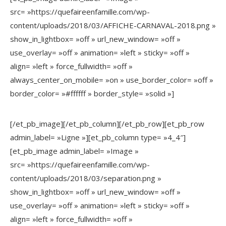
src= »https://quefaireenfamille.com/wp-
content/uploads/2018/03/AFFICHE-CARNAVAL-2018.png »
show_in_lightbox= »off » url_new_window= »off »
use_overlay= »off » animation= »left » sticky= »off »
align= »left » force_fullwidth= »off »
always_center_on_mobile= »on » use_border_color= »off »
border_color= »#ffffff » border_style= »solid »]
[/et_pb_image][/et_pb_column][/et_pb_row][et_pb_row
admin_label= »Ligne »][et_pb_column type= »4_4″]
[et_pb_image admin_label= »Image »
src= »https://quefaireenfamille.com/wp-
content/uploads/2018/03/separation.png »
show_in_lightbox= »off » url_new_window= »off »
use_overlay= »off » animation= »left » sticky= »off »
align= »left » force_fullwidth= »off »