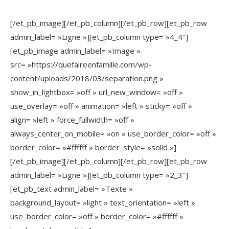
[/et_pb_image][/et_pb_column][/et_pb_row][et_pb_row
admin_label= »Ligne »][et_pb_column type= »4_4″]
[et_pb_image admin_label= »Image »
src= »https://quefaireenfamille.com/wp-
content/uploads/2018/03/separation.png »
show_in_lightbox= »off » url_new_window= »off »
use_overlay= »off » animation= »left » sticky= »off »
align= »left » force_fullwidth= »off »
always_center_on_mobile= »on » use_border_color= »off »
border_color= »#ffffff » border_style= »solid »]
[/et_pb_image][/et_pb_column][/et_pb_row][et_pb_row
admin_label= »Ligne »][et_pb_column type= »2_3″]
[et_pb_text admin_label= »Texte »
background_layout= »light » text_orientation= »left »
use_border_color= »off » border_color= »#ffffff »