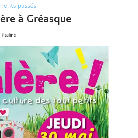
ments passés
lère à Gréasque
Pauline