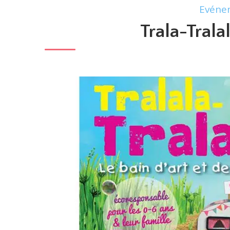
Evéne
Trala-Trala