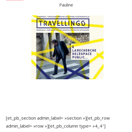
Pauline
[et_pb_section admin_label= »section »][et_pb_row
admin_label= »row »][et_pb_column type= »4_4″]