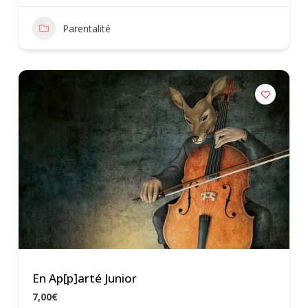
Parentalité
En Ap[p]arté Junior
7,00€