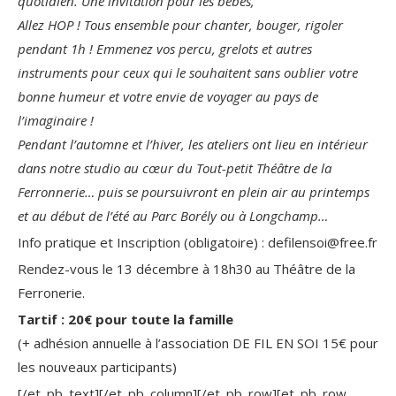
quotidien. Une invitation pour les bébés,
Allez HOP ! Tous ensemble pour chanter, bouger, rigoler
pendant 1h ! Emmenez vos percu, grelots et autres
instruments pour ceux qui le souhaitent sans oublier votre
bonne humeur et votre envie de voyager au pays de
l’imaginaire !
Pendant l’automne et l’hiver, les ateliers ont lieu en intérieur
dans notre studio au cœur du Tout-petit Théâtre de la
Ferronnerie… puis se poursuivront en plein air au printemps
et au début de l’été au Parc Borély ou à Longchamp…
Info pratique et Inscription (obligatoire) : defilensoi@free.fr
Rendez-vous le 13 décembre à 18h30 au Théâtre de la
Ferronerie.
Tartif : 20€ pour toute la famille
(+ adhésion annuelle à l’association DE FIL EN SOI 15€ pour
les nouveaux participants)
[/et_pb_text][/et_pb_column][/et_pb_row][et_pb_row