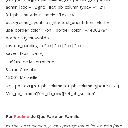
admin_label= »Ligne »][et_pb_column type= »1_2″]
[et_pb_text admin_label= »Texte »
background_layout= »light » text_orientation= »left »
use_border_color= »on » border_color= »#e00279″
border_style= »solid »
custom_padding= »2px|2px|2px|2px »
saved_tabs= »all »]
Théâtre de la Ferronerie
34 rue Consolat
13001 Marseille
[/et_pb_text][/et_pb_column][et_pb_column type= »1_2″]
[/et_pb_column][/et_pb_row][/et_pb_section]
Par
Pauline
de Que Faire en Famille
Journaliste et maman, je vous partage toutes les sorties à faire