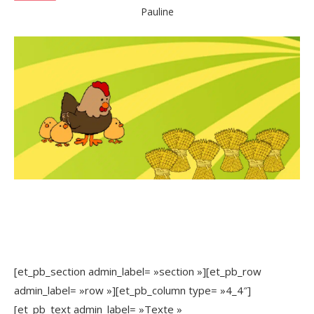
Pauline
[et_pb_section admin_label= »section »][et_pb_row
admin_label= »row »][et_pb_column type= »4_4″]
[et_pb_text admin_label= »Texte »