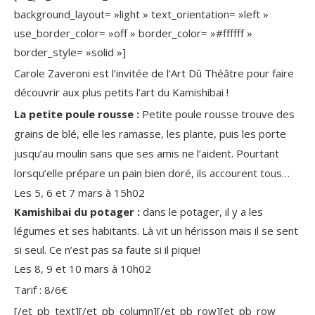
background_layout= »light » text_orientation= »left »
use_border_color= »off » border_color= »#ffffff »
border_style= »solid »]
Carole Zaveroni est l’invitée de l’Art Dû Théâtre pour faire
découvrir aux plus petits l’art du Kamishibai !
La petite poule rousse :
Petite poule rousse trouve des
grains de blé, elle les ramasse, les plante, puis les porte
jusqu’au moulin sans que ses amis ne l’aident. Pourtant
lorsqu’elle prépare un pain bien doré, ils accourent tous…
Les 5, 6 et 7 mars à 15h02
Kamishibai du potager :
dans le potager, il y a les
légumes et ses habitants. Là vit un hérisson mais il se sent
si seul. Ce n’est pas sa faute si il pique!
Les 8, 9 et 10 mars à 10h02
Tarif : 8/6€
[/et_pb_text][/et_pb_column][/et_pb_row][et_pb_row