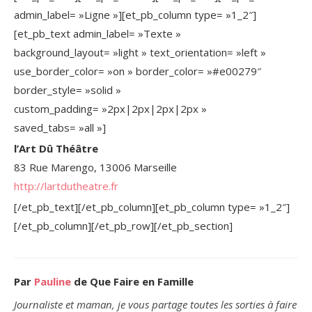
admin_label= »Ligne »][et_pb_column type= »1_2″]
[et_pb_text admin_label= »Texte »
background_layout= »light » text_orientation= »left »
use_border_color= »on » border_color= »#e00279″
border_style= »solid »
custom_padding= »2px|2px|2px|2px »
saved_tabs= »all »]
l’Art Dû Théâtre
83 Rue Marengo, 13006 Marseille
http://lartdutheatre.fr
[/et_pb_text][/et_pb_column][et_pb_column type= »1_2″]
[/et_pb_column][/et_pb_row][/et_pb_section]
Par
Pauline
de Que Faire en Famille
Journaliste et maman, je vous partage toutes les sorties à faire