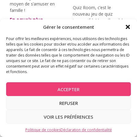
moyen de s’amuser en
Quiz Room, c’est le
famille !
nouveau jeu de quiz
En savoir plus
immersif à Marseille, où les
groupes d’amis, familles
Gérer le consentement
peuvent venir s’amuser et
Pour offrir les meilleures expériences, nous utilisons des technologies
se défier autour de
telles que les cookies pour stocker et/ou accéder aux informations des
questions funs, originales
appareils. Le fait de consentir à ces technologies nous permettra de
et toujours accessibles.
traiter des données telles que le comportement de navigation ou les ID
uniques sur ce site. Le fait de ne pas consentir ou de retirer son
En savoir plus
consentement peut avoir un effet négatif sur certaines caractéristiques
et fonctions.
ACCEPTER
REFUSER
VOIR LES PRÉFÉRENCES
Politique de cookies
Déclaration de confidentialité