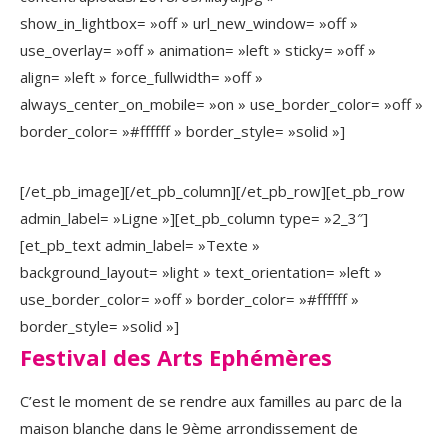
show_in_lightbox= »off » url_new_window= »off »
use_overlay= »off » animation= »left » sticky= »off »
align= »left » force_fullwidth= »off »
always_center_on_mobile= »on » use_border_color= »off »
border_color= »#ffffff » border_style= »solid »]
[/et_pb_image][/et_pb_column][/et_pb_row][et_pb_row
admin_label= »Ligne »][et_pb_column type= »2_3″]
[et_pb_text admin_label= »Texte »
background_layout= »light » text_orientation= »left »
use_border_color= »off » border_color= »#ffffff »
border_style= »solid »]
Festival des Arts Ephémères
C’est le moment de se rendre aux familles au parc de la
maison blanche dans le 9ème arrondissement de