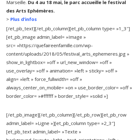
Marseille.
Du 4 au 18 mai, le parc accueille le festival
des Arts Ephémères.
>
Plus d’infos
[/et_pb_text][/et_pb_column][et_pb_column type= »1_3″]
[et_pb_image admin_label= »Image »
src= »https://quefaireenfamille.com/wp-
content/uploads/2018/05/festival_arts_ephemeres.jpg »
show_in_lightbox= »off » url_new_window= »off »
use_overlay= »off » animation= »left » sticky= »off »
align= »left » force_fullwidth= »off »
always_center_on_mobile= »on » use_border_color= »off »
border_color= »#ffffff » border_style= »solid »]
[/et_pb_image][/et_pb_column][/et_pb_row][et_pb_row
admin_label= »Ligne »][et_pb_column type= »2_3″]
[et_pb_text admin_label= »Texte »
background_layout= »light » text_orientation= »left »