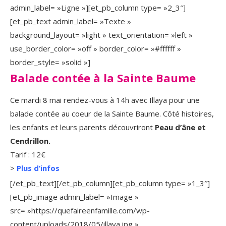
admin_label= »Ligne »][et_pb_column type= »2_3″]
[et_pb_text admin_label= »Texte »
background_layout= »light » text_orientation= »left »
use_border_color= »off » border_color= »#ffffff »
border_style= »solid »]
Balade contée à la Sainte Baume
Ce mardi 8 mai rendez-vous à 14h avec Illaya pour une
balade contée au coeur de la Sainte Baume. Côté histoires,
les enfants et leurs parents découvriront
Peau d’âne et
Cendrillon.
Tarif : 12€
>
Plus d’infos
[/et_pb_text][/et_pb_column][et_pb_column type= »1_3″]
[et_pb_image admin_label= »Image »
src= »https://quefaireenfamille.com/wp-
content/uploads/2018/05/illaya.jpg »