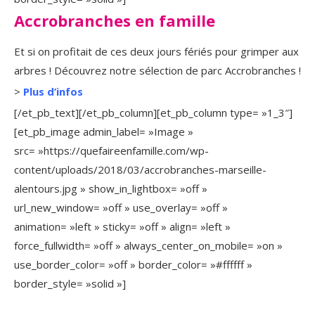
Accrobranches en famille
Et si on profitait de ces deux jours fériés pour grimper aux
arbres ! Découvrez notre sélection de parc Accrobranches !
>
Plus d’infos
[/et_pb_text][/et_pb_column][et_pb_column type= »1_3″]
[et_pb_image admin_label= »Image »
src= »https://quefaireenfamille.com/wp-
content/uploads/2018/03/accrobranches-marseille-
alentours.jpg » show_in_lightbox= »off »
url_new_window= »off » use_overlay= »off »
animation= »left » sticky= »off » align= »left »
force_fullwidth= »off » always_center_on_mobile= »on »
use_border_color= »off » border_color= »#ffffff »
border_style= »solid »]