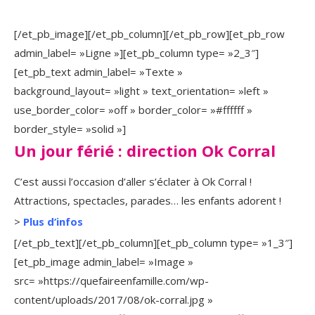
[/et_pb_image][/et_pb_column][/et_pb_row][et_pb_row
admin_label= »Ligne »][et_pb_column type= »2_3″]
[et_pb_text admin_label= »Texte »
background_layout= »light » text_orientation= »left »
use_border_color= »off » border_color= »#ffffff »
border_style= »solid »]
Un jour férié : direction Ok Corral
C’est aussi l’occasion d’aller s’éclater à Ok Corral !
Attractions, spectacles, parades… les enfants adorent !
>
Plus d’infos
[/et_pb_text][/et_pb_column][et_pb_column type= »1_3″]
[et_pb_image admin_label= »Image »
src= »https://quefaireenfamille.com/wp-
content/uploads/2017/08/ok-corral.jpg »