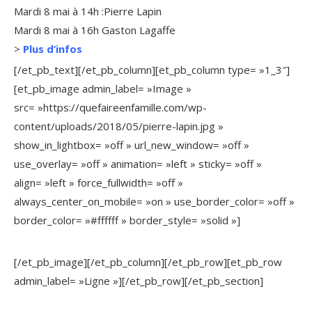
Mardi 8 mai à 14h :Pierre Lapin
Mardi 8 mai à 16h Gaston Lagaffe
>
Plus d’infos
[/et_pb_text][/et_pb_column][et_pb_column type= »1_3″]
[et_pb_image admin_label= »Image »
src= »https://quefaireenfamille.com/wp-
content/uploads/2018/05/pierre-lapin.jpg »
show_in_lightbox= »off » url_new_window= »off »
use_overlay= »off » animation= »left » sticky= »off »
align= »left » force_fullwidth= »off »
always_center_on_mobile= »on » use_border_color= »off »
border_color= »#ffffff » border_style= »solid »]
[/et_pb_image][/et_pb_column][/et_pb_row][et_pb_row
admin_label= »Ligne »][/et_pb_row][/et_pb_section]