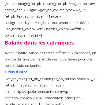
[/et_pb_image][/et_pb_column][/et_pb_row][et_pb_row
admin_label= »Ligne »][et_pb_column type= »2_3″]
[et_pb_text admin_label= »Texte »
background_layout= »light » text_orientation= »left »
use_border_color= »off » border_color= »#ffffff »
border_style= »solid »]
Balade dans les calanques
Avant la haute saison et l’accès difficile aux calanques, on
profite du mois de mai et de ses jours fériés pour une
belle balade en famille.
>
Plus d’infos
[/et_pb_text][/et_pb_column][et_pb_column type= »1_3″]
[et_pb_image admin_label= »Image »
src= »https://quefaireenfamille.com/wp-
content/uploads/2018/04/decouvrir-calanques-
famille.jpg » show_in_lightbox= »off »