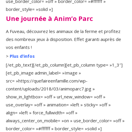
use_border_color= »off » border_color= »#ffffff »
border_style= »solid »]
Une journée à Anim’o Parc
A Fuveau, découvrez les animaux de la ferme et profitez
des nombreux jeux à disposition. Effet garanti auprès de
vos enfants !
>
Plus d’infos
[/et_pb_text][/et_pb_column][et_pb_column type= »1_3″]
[et_pb_image admin_label= »Image »
src= »https://quefaireenfamille.com/wp-
content/uploads/2018/03/animoparc7.jpg »
show_in_lightbox= »off » url_new_window= »off »
use_overlay= »off » animation= »left » sticky= »off »
align= »left » force_fullwidth= »off »
always_center_on_mobile= »on » use_border_color= »off »
border_color= »#ffffff » border_style= »solid »]