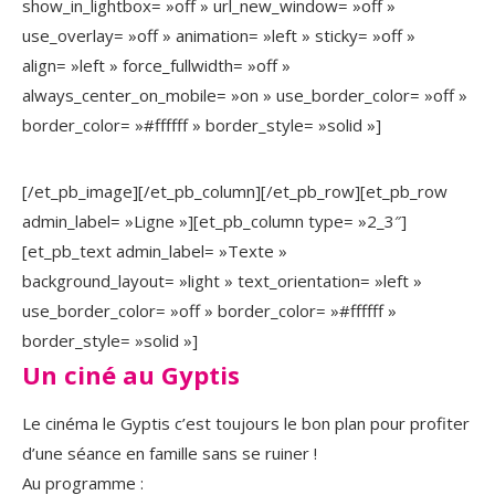
show_in_lightbox= »off » url_new_window= »off »
use_overlay= »off » animation= »left » sticky= »off »
align= »left » force_fullwidth= »off »
always_center_on_mobile= »on » use_border_color= »off »
border_color= »#ffffff » border_style= »solid »]
[/et_pb_image][/et_pb_column][/et_pb_row][et_pb_row
admin_label= »Ligne »][et_pb_column type= »2_3″]
[et_pb_text admin_label= »Texte »
background_layout= »light » text_orientation= »left »
use_border_color= »off » border_color= »#ffffff »
border_style= »solid »]
Un ciné au Gyptis
Le cinéma le Gyptis c’est toujours le bon plan pour profiter
d’une séance en famille sans se ruiner !
Au programme :