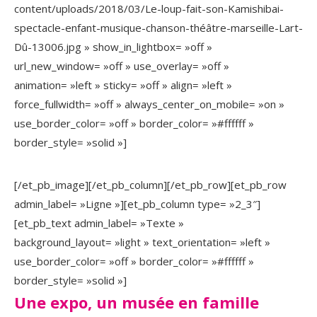
content/uploads/2018/03/Le-loup-fait-son-Kamishibai-
spectacle-enfant-musique-chanson-théâtre-marseille-Lart-
Dû-13006.jpg » show_in_lightbox= »off »
url_new_window= »off » use_overlay= »off »
animation= »left » sticky= »off » align= »left »
force_fullwidth= »off » always_center_on_mobile= »on »
use_border_color= »off » border_color= »#ffffff »
border_style= »solid »]
[/et_pb_image][/et_pb_column][/et_pb_row][et_pb_row
admin_label= »Ligne »][et_pb_column type= »2_3″]
[et_pb_text admin_label= »Texte »
background_layout= »light » text_orientation= »left »
use_border_color= »off » border_color= »#ffffff »
border_style= »solid »]
Une expo, un musée en famille