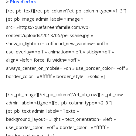
>
Plus d’infos
[/et_pb_text][/et_pb_column][et_pb_column type= »1_3″]
[et_pb_image admin_label= »Image »
src= »https://quefaireenfamille.com/wp-
content/uploads/2018/05/pelissane.jpg »
show_in_lightbox= »off » url_new_window= »off »
use_overlay= »off » animation= »left » sticky= »off »
align= »left » force_fullwidth= »off »
always_center_on_mobile= »on » use_border_color= »off »
border_color= »#ffffff » border_style= »solid »]
[/et_pb_image][/et_pb_column][/et_pb_row][et_pb_row
admin_label= »Ligne »][et_pb_column type= »2_3″]
[et_pb_text admin_label= »Texte »
background_layout= »light » text_orientation= »left »
use_border_color= »off » border_color= »#ffffff »
border_style= »solid »]