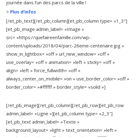
journée dans l’un des parcs de la ville !
>
Plus d’infos
[/et_pb_text][/et_pb_column][et_pb_column type= »1_3″]
[et_pb_image admin_label= »Image »
src= »https://quefaireenfamille.com/wp-
content/uploads/2018/04/parc-26eme-centenaire.jpg »
show_in_lightbox= »off » url_new_window= »off »
use_overlay= »off » animation= »left » sticky= »off »
align= »left » force_fullwidth= »off »
always_center_on_mobile= »on » use_border_color= »off »
border_color= »#ffffff » border_style= »solid »]
[/et_pb_image][/et_pb_column][/et_pb_row][et_pb_row
admin_label= »Ligne »][et_pb_column type= »2_3″]
[et_pb_text admin_label= »Texte »
background_layout= »light » text_orientation= »left »