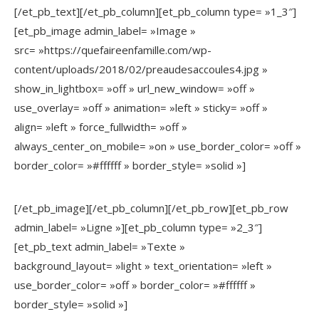
[/et_pb_text][/et_pb_column][et_pb_column type= »1_3″]
[et_pb_image admin_label= »Image »
src= »https://quefaireenfamille.com/wp-
content/uploads/2018/02/preaudesaccoules4.jpg »
show_in_lightbox= »off » url_new_window= »off »
use_overlay= »off » animation= »left » sticky= »off »
align= »left » force_fullwidth= »off »
always_center_on_mobile= »on » use_border_color= »off »
border_color= »#ffffff » border_style= »solid »]
[/et_pb_image][/et_pb_column][/et_pb_row][et_pb_row
admin_label= »Ligne »][et_pb_column type= »2_3″]
[et_pb_text admin_label= »Texte »
background_layout= »light » text_orientation= »left »
use_border_color= »off » border_color= »#ffffff »
border_style= »solid »]