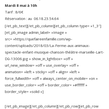
Mardi 8 mai à 10h
Tarif : 8/6€
Réservation : au 06.18.23.54.64
[/et_pb_text][/et_pb_column][et_pb_column type= »1_3″]
[et_pb_image admin_label= »Image »
src= »https://quefaireenfamille.com/wp-
content/uploads/2018/03/La-Ferme-aux-animaux-
spectacle-enfant-musique-chanson-théâtre-marseille-Lart-
Dû-13006.jpg » show_in_lightbox= »off »
url_new_window= »off » use_overlay= »off »
animation= »left » sticky= »off » align= »left »
force_fullwidth= »off » always_center_on_mobile= »on »
use_border_color= »off » border_color= »#ffffff »
border_style= »solid »]
[/et_pb_image][/et_pb_column][/et_pb_row][et_pb_row