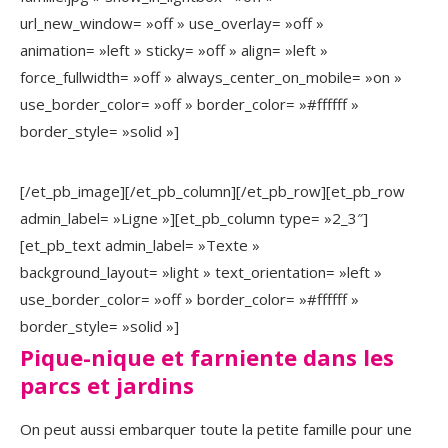
url_new_window= »off » use_overlay= »off »
animation= »left » sticky= »off » align= »left »
force_fullwidth= »off » always_center_on_mobile= »on »
use_border_color= »off » border_color= »#ffffff »
border_style= »solid »]
[/et_pb_image][/et_pb_column][/et_pb_row][et_pb_row
admin_label= »Ligne »][et_pb_column type= »2_3″]
[et_pb_text admin_label= »Texte »
background_layout= »light » text_orientation= »left »
use_border_color= »off » border_color= »#ffffff »
border_style= »solid »]
Pique-nique et farniente dans les
parcs et jardins
On peut aussi embarquer toute la petite famille pour une