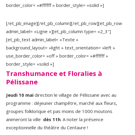
border_color= »#ffffff » border_style= »solid »]
[/et_pb_image][/et_pb_column][/et_pb_row][et_pb_row
admin_label= »Ligne »][et_pb_column type= »2_3″]
[et_pb_text admin_label= »Texte »
background_layout= »light » text_orientation= »left »
use_border_color= »off » border_color= »#ffffff »
border_style= »solid »]
Transhumance et Floralies à
Pélissane
Jeudi 10 mai
direction le village de Pélissane avec au
programme : déjeuner champêtre, marché aux fleurs,
groupes folklorique et pas moins de 1000 moutons
animeront la ville
dès 11h
. A noter la présence
exceptionnelle du théâtre du Centaure !