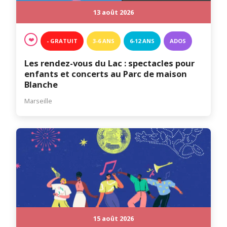
13 août 2026
❤️
- GRATUIT
3-6 ANS
6-12 ANS
ADOS
Les rendez-vous du Lac : spectacles pour
enfants et concerts au Parc de maison
Blanche
Marseille
15 août 2026