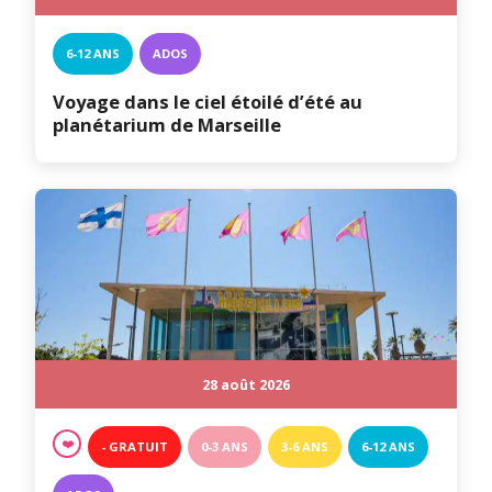
6-12 ANS
ADOS
Voyage dans le ciel étoilé d’été au
planétarium de Marseille
28 août 2026
❤️
- GRATUIT
0-3 ANS
3-6 ANS
6-12 ANS