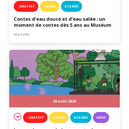
- GRATUIT
3-6 ANS
6-12 ANS
Contes d’eau douce et d’eau salée : un
moment de contes dès 5 ans au Muséum
Marseille
20 août 2026
❤️
- GRATUIT
3-6 ANS
6-12 ANS
ADOS