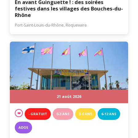
En avant Guinguette ! : des soirées
festives dans les villages des Bouches-du-
Rhône
Port-Saint-Louis-du-Rhône, Roquevaire
21 août 2026
❤️
- GRATUIT
0-3 ANS
3-6 ANS
6-12 ANS
ADOS