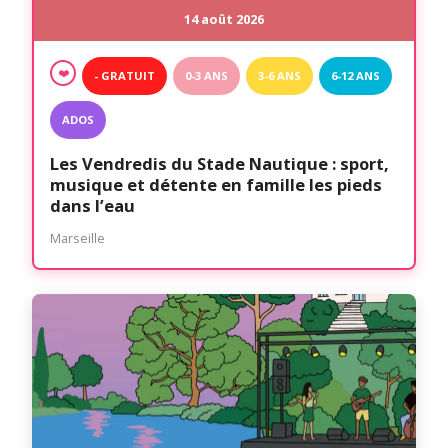
14 août 2026
❤️
- GRATUIT
0-3 ANS
3-6 ANS
6-12 ANS
ADOS
Les Vendredis du Stade Nautique : sport,
musique et détente en famille les pieds
dans l’eau
Marseille