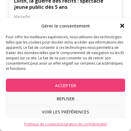
Lilith, la guerre des récits : spectacle
jeune public dès 5 ans
Marseille
Gérer le consentement
Pour offrir les meilleures expériences, nous utilisons des technologies
telles que les cookies pour stocker et/ou accéder aux informations des
appareils. Le fait de consentir à ces technologies nous permettra de
traiter des données telles que le comportement de navigation ou les ID
uniques sur ce site. Le fait de ne pas consentir ou de retirer son
consentement peut avoir un effet négatif sur certaines caractéristiques
et fonctions.
14 octobre 2026 - 16 octobre 2026
ACCEPTER
REFUSER
6-12 ANS
ADOS
VOIR LES PRÉFÉRENCES
Ombre : cirque et marionnettes
s’unissent pour un conte poétique aux
Politique de cookies
Déclaration de confidentialité
Bernardines