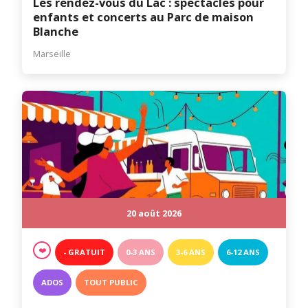
Les rendez-vous du Lac : spectacles pour
enfants et concerts au Parc de maison
Blanche
Marseille
20 août 2026
❤️
- GRATUIT
0-3 ANS
3-6 ANS
6-12 ANS
ADOS
TOUT PUBLIC